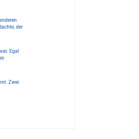
 anderen
dachte, der
war. Egal
en
hnt. Zwei