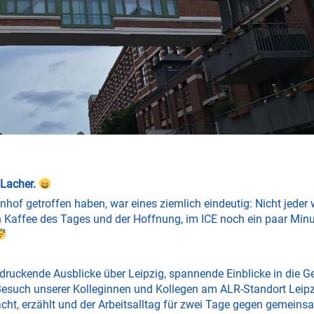
 Lacher.
f getroffen haben, war eines ziemlich eindeutig: Nicht jeder
n Kaffee des Tages und der Hoffnung, im ICE noch ein paar Min
druckende Ausblicke über Leipzig, spannende Einblicke in die G
 Besuch unserer Kolleginnen und Kollegen am ALR-Standort Leip
lacht, erzählt und der Arbeitsalltag für zwei Tage gegen gemein