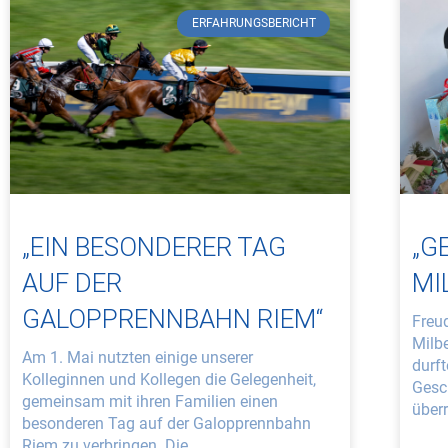
ERFAHRUNGSBERICHT
„EIN BESONDERER TAG
„G
AUF DER
MI
GALOPPRENNBAHN RIEM“
Freu
Milb
Am 1. Mai nutzten einige unserer
durft
Kolleginnen und Kollegen die Gelegenheit,
Gesc
gemeinsam mit ihren Familien einen
überr
besonderen Tag auf der Galopprennbahn
Riem zu verbringen. Die