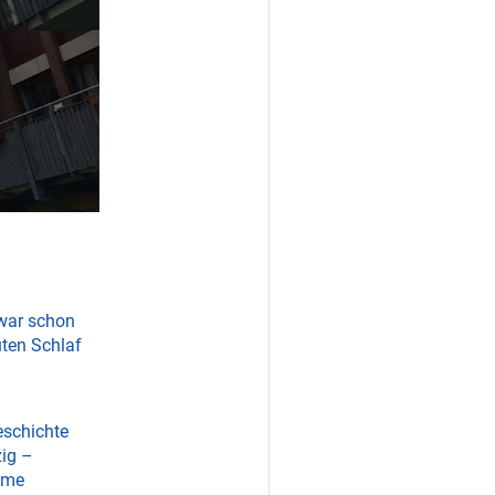
 war schon
uten Schlaf
eschichte
zig –
same