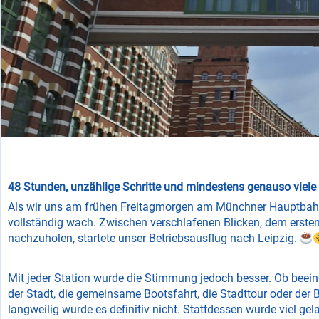
48 Stunden, unzählige Schritte und mindestens genauso viele
Als wir uns am frühen Freitagmorgen am Münchner Hauptbahnho
vollständig wach. Zwischen verschlafenen Blicken, dem erste
nachzuholen, startete unser Betriebsausflug nach Leipzig.
Mit jeder Station wurde die Stimmung jedoch besser. Ob beein
der Stadt, die gemeinsame Bootsfahrt, die Stadttour oder der
langweilig wurde es definitiv nicht. Stattdessen wurde viel ge