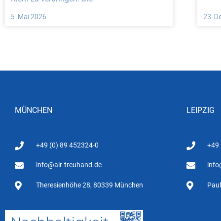
5. Mai 2026
23. 
MÜNCHEN
LEIPZIG
+49 (0) 89 452324-0
+49
info@alr-treuhand.de
info
Theresienhöhe 28, 80339 München
Paul