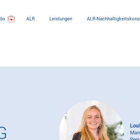
obs
ALR
Leistungen
ALR-Nachhaltigkeitskonz
Lou
G
Mana
Pers