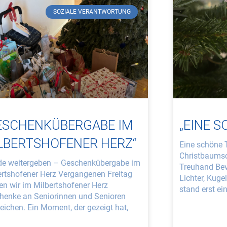
SOZIALE VERANTWORTUNG
ESCHENKÜBERGABE IM
„EINE 
LBERTSHOFENER HERZ“
Eine schöne T
Christbaums
de weitergeben – Geschenkübergabe im
Treuhand Bev
ertshofener Herz Vergangenen Freitag
Lichter, Kug
en wir im Milbertshofener Herz
stand erst ei
henke an Seniorinnen und Senioren
eichen. Ein Moment, der gezeigt hat,