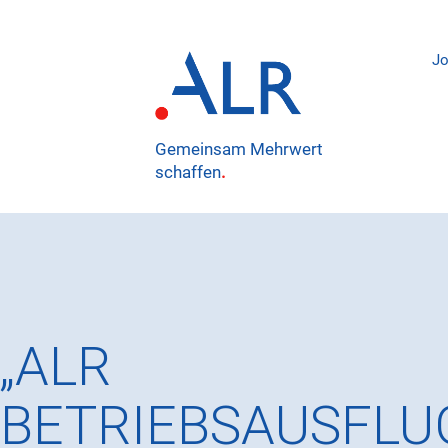
J
Gemeinsam Mehrwert
schaffen
.
„ALR
BETRIEBSAUSFLU