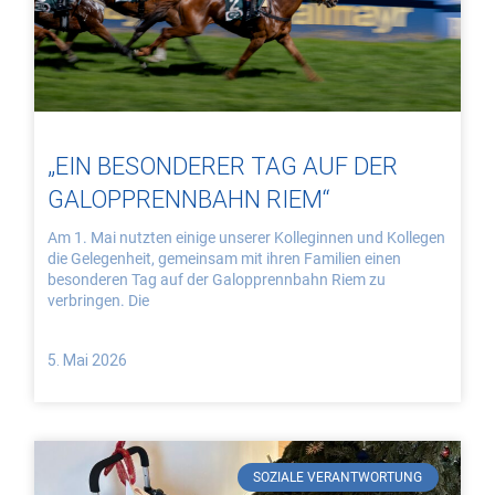
„EIN BESONDERER TAG AUF DER
GALOPPRENNBAHN RIEM“
Am 1. Mai nutzten einige unserer Kolleginnen und Kollegen
die Gelegenheit, gemeinsam mit ihren Familien einen
besonderen Tag auf der Galopprennbahn Riem zu
verbringen. Die
5. Mai 2026
SOZIALE VERANTWORTUNG