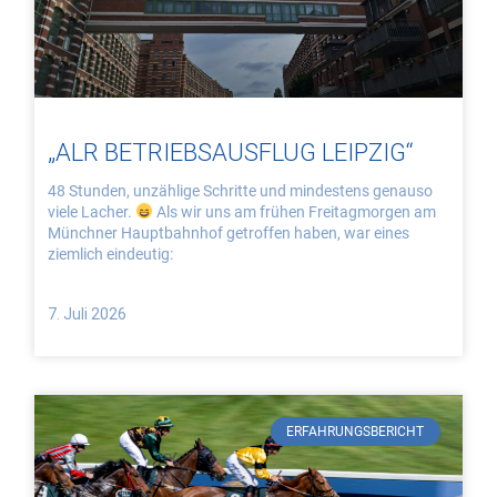
„ALR BETRIEBSAUSFLUG LEIPZIG“
48 Stunden, unzählige Schritte und mindestens genauso
viele Lacher.
Als wir uns am frühen Freitagmorgen am
Münchner Hauptbahnhof getroffen haben, war eines
ziemlich eindeutig:
7. Juli 2026
ERFAHRUNGSBERICHT