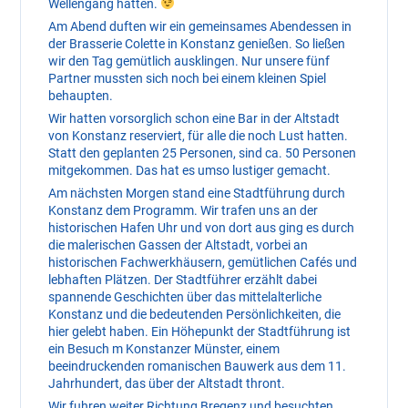
Wellengang hatten.
Am Abend duften wir ein gemeinsames Abendessen in
der Brasserie Colette in Konstanz genießen. So ließen
wir den Tag gemütlich ausklingen. Nur unsere fünf
Partner mussten sich noch bei einem kleinen Spiel
behaupten.
Wir hatten vorsorglich schon eine Bar in der Altstadt
von Konstanz reserviert, für alle die noch Lust hatten.
Statt den geplanten 25 Personen, sind ca. 50 Personen
mitgekommen. Das hat es umso lustiger gemacht.
Am nächsten Morgen stand eine Stadtführung durch
Konstanz dem Programm. Wir trafen uns an der
historischen Hafen Uhr und von dort aus ging es durch
die malerischen Gassen der Altstadt, vorbei an
historischen Fachwerkhäusern, gemütlichen Cafés und
lebhaften Plätzen. Der Stadtführer erzählt dabei
spannende Geschichten über das mittelalterliche
Konstanz und die bedeutenden Persönlichkeiten, die
hier gelebt haben. Ein Höhepunkt der Stadtführung ist
ein Besuch m Konstanzer Münster, einem
beeindruckenden romanischen Bauwerk aus dem 11.
Jahrhundert, das über der Altstadt thront.
Wir fuhren weiter Richtung Bregenz und besuchten