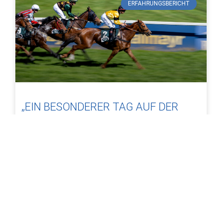
ERFAHRUNGSBERICHT
„EIN BESONDERER TAG AUF DER
GALOPPRENNBAHN RIEM“
Am 1. Mai nutzten einige unserer Kolleginnen und Kollegen
die Gelegenheit, gemeinsam mit ihren Familien einen
besonderen Tag auf der Galopprennbahn Riem zu
verbringen. Die
5. Mai 2026