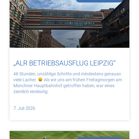
„ALR BETRIEBSAUSFLUG LEIPZIG“
48 Stunden, unzählige Schritte und mindestens genauso
viele Lacher.
Als wir uns am frühen Freitagmorgen am
Münchner Hauptbahnhof getroffen haben, war eines
ziemlich eindeutig:
7. Juli 2026